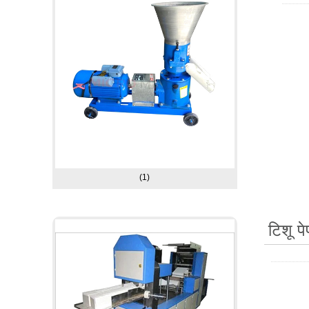
(1)
टिशू प