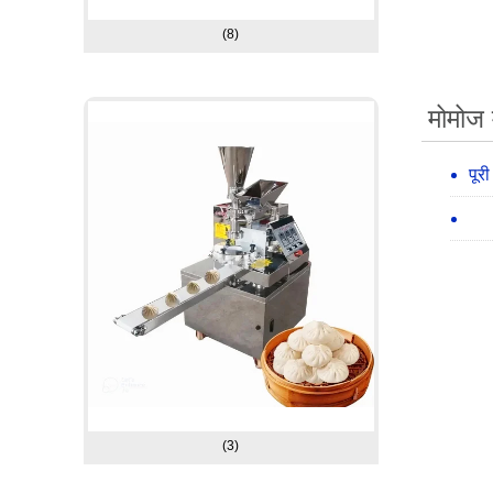
(8)
मोमोज 
पूर
(3)