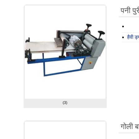
पनी पु
हैवी ड
(3)
गोली ब