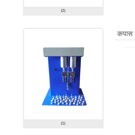
(2)
कपास 
(1)