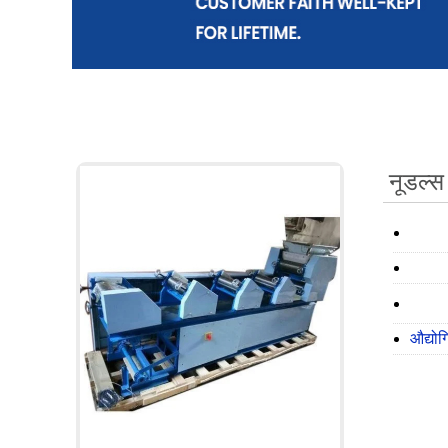
नूडल्स
औद्यो