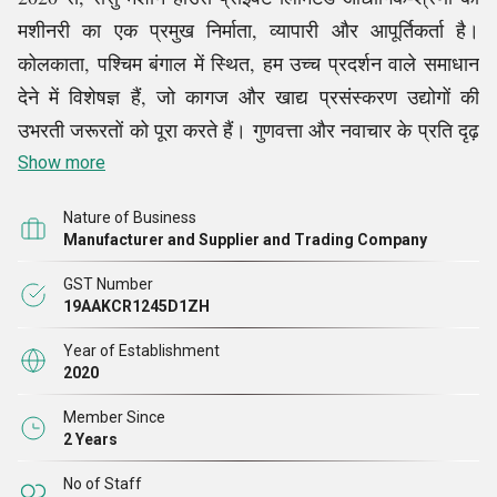
मशीनरी का एक प्रमुख निर्माता, व्यापारी और आपूर्तिकर्ता है।
कोलकाता, पश्चिम बंगाल में स्थित, हम उच्च प्रदर्शन वाले समाधान
देने में विशेषज्ञ हैं, जो कागज और खाद्य प्रसंस्करण उद्योगों की
उभरती जरूरतों को पूरा करते हैं। गुणवत्ता और नवाचार के प्रति दृढ़
प्रतिबद्धता के साथ, हमारी मशीनरी को टिकाऊपन, दक्षता और
Show more
संचालन में आसानी प्रदान करने के लिए डिज़ाइन किया गया है
।
Nature of Business
Manufacturer and Supplier and Trading Company
हम हाइड्रोलिक पेपर प्लेट बनाने की मशीन, पूरी तरह से स्वचालित
GST Number
पेपर प्लेट बनाने की मशीन, स्वचालित नूडल बनाने की मशीन, पॉलिश
19AAKCR1245D1ZH
चाउमीन बनाने की मशीन और नूडल्स ड्रायर मशीन सहित मशीनों की
Year of Establishment
एक विस्तृत श्रृंखला प्रदान करते हैं। प्रत्येक मशीन को उत्पादन
2020
को सुव्यवस्थित करने, मैन्युअल हस्तक्षेप को कम करने और
Member Since
परिचालन आउटपुट बढ़ाने के लिए डिज़ाइन किया गया है। बेहतर
2 Years
श्रेणी की सामग्री और घटकों का उपयोग करके निर्मित, हमारे उत्पाद
No of Staff
उद्योग के मानकों और ग्राहकों की अपेक्षाओं के अनुरूप
हैं।